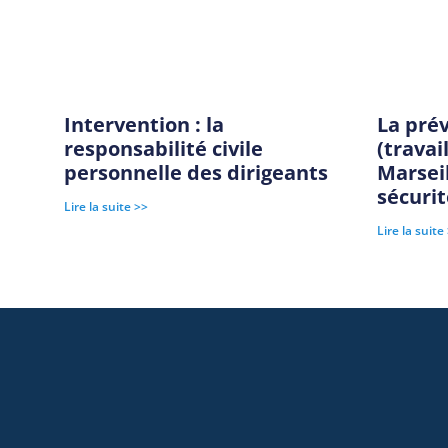
Intervention : la
La pré
responsabilité civile
(travai
personnelle des dirigeants
Marseil
sécurit
Lire la suite >>
Lire la suite